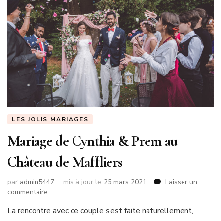
LES JOLIS MARIAGES
Mariage de Cynthia & Prem au
Château de Maffliers
par
admin5447
mis à jour le
25 mars 2021
Laisser un
sur
commentaire
Mariage
La rencontre avec ce couple s’est faite naturellement,
de