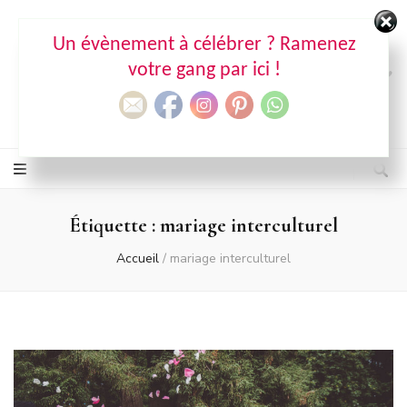
Un évènement à célébrer ? Ramenez
Ma déco aux petits oignons
votre gang par ici !
Agence de wedding & event design
Étiquette :
mariage interculturel
Accueil
/
mariage interculturel