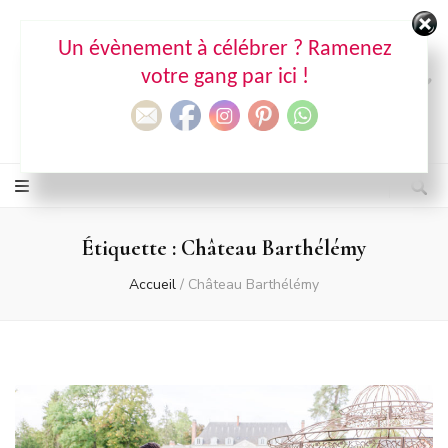
Un évènement à célébrer ? Ramenez
Ma déco aux petits oignons
votre gang par ici !
Agence de wedding & event design
Étiquette :
Château Barthélémy
Accueil
/
Château Barthélémy