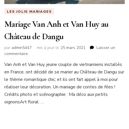
LES JOLIS MARIAGES
Mariage Van Anh et Van Huy au
Château de Dangu
par
admin5447
mis à jour le
25 mars 2021
Laisser un
sur
commentaire
Mariage
Van Anh et Van Huy, jeune couple de vietnamiens installés
Van
en France, ont décidé de se marier au Château de Dangu sur
Anh
et
le thème romantique chic; et ils ont fait appel à moi pour
Van
réaliser leur décoration. Un mariage de contes de fées !
Huy
Crédits photo et scénographie : Ma déco aux petits
au
oignonsArt floral: …
Château
de
Dangu