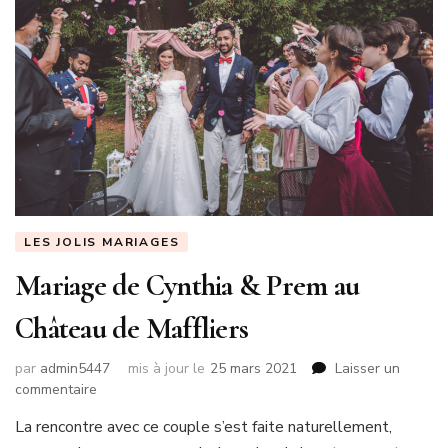
LES JOLIS MARIAGES
Mariage de Cynthia & Prem au
Château de Maffliers
par
admin5447
mis à jour le
25 mars 2021
Laisser un
sur
commentaire
Mariage
La rencontre avec ce couple s’est faite naturellement,
de