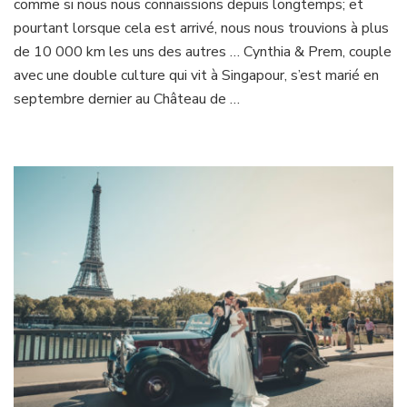
comme si nous nous connaissions depuis longtemps; et
Cynthia
&
pourtant lorsque cela est arrivé, nous nous trouvions à plus
Prem
de 10 000 km les uns des autres … Cynthia & Prem, couple
au
avec une double culture qui vit à Singapour, s’est marié en
Château
septembre dernier au Château de …
de
Maffliers