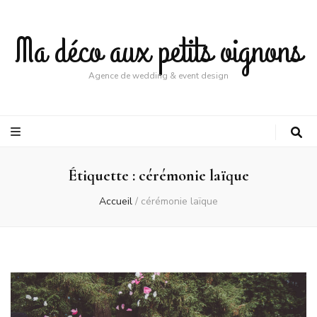
Ma déco aux petits oignons
Agence de wedding & event design
Étiquette :
cérémonie laïque
Accueil
/
cérémonie laïque